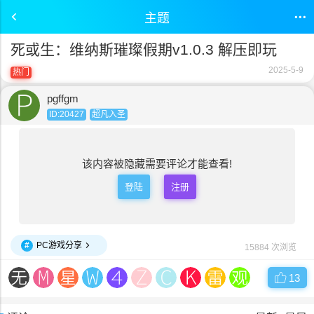
主题
死或生：维纳斯璀璨假期v1.0.3 解压即玩
2025-5-9
热门
pgffgm
ID:20427
超凡入圣
该内容被隐藏需要评论才能查看!
登陆
注册
#
PC游戏分享
15884 次浏览
13