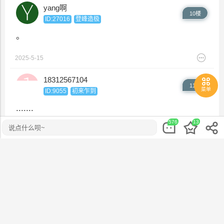
yang啊
10楼
ID:27016
登峰造极
。
2025-5-15
18312567104
11楼
菜单
ID:9055
初来乍到
.......
576
13
说点什么呗~
2025-5-15
复制失败,请手动复制...
音乐播放器
消息列表
举报
上单的神
更多
12楼
ID:16505
初来乍到
好友列表
粉丝消息
陌生人
编辑
。
收藏
本版发帖
复制链接
举报
返回
删除评论
2025-5-15
取消
楼梯