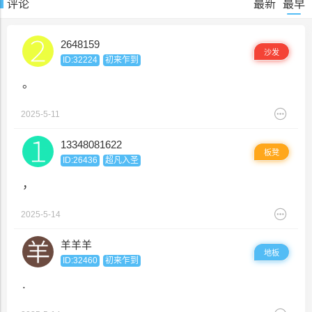
评论
最新
最早
2648159
沙发
ID:32224
初来乍到
。
2025-5-11
13348081622
板凳
ID:26436
超凡入圣
，
2025-5-14
羊羊羊
地板
ID:32460
初来乍到
.