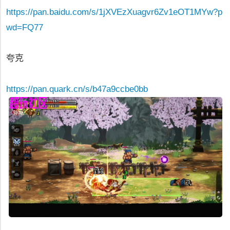
https://pan.baidu.com/s/1jXVEzXuagvr6Zv1eOT1MYw?p
wd=FQ77
夸克
https://pan.quark.cn/s/b47a9ccbe0bb