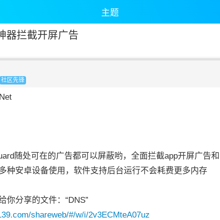
主题
告神器拦截开屏广告
社区先锋
et
卓
uard随处可在的广告都可以屏蔽哟，全面拦截app开屏广告
多种安卓设备使用，软件支持后台运行不会耗费更多内存
你分享的文件：“DNS”
n.139.com/shareweb/#/w/i/2v3ECMteA07uz