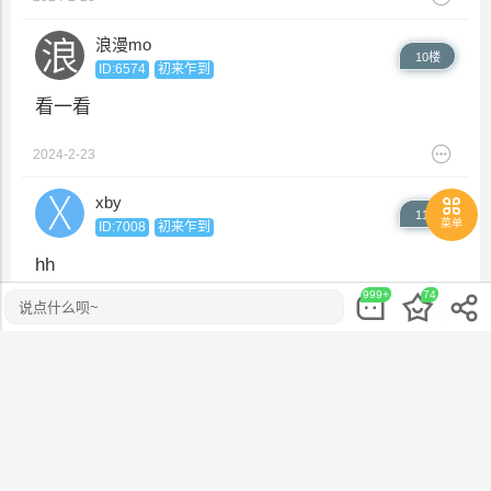
浪漫mo
10楼
ID:6574
初来乍到
看一看
2024-2-23
xby
11楼
菜单
ID:7008
初来乍到
hh
999+
74
说点什么呗~
2024-2-23
复制失败,请手动复制...
音乐播放器
消息列表
举报
妖月
更多
12楼
ID:2013
初来乍到
好友列表
粉丝消息
陌生人
编辑
6
收藏
本版发帖
复制链接
举报
返回
删除评论
2024-2-23